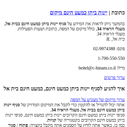
כתובת |
יינות ביתן כמעט חינם מיקום
בהמשך ניתן לראות את המידע על
סניף יינות ביתן כמעט חינם בבית אל,
מעגלי הראיה 34
, כולל מיקום על המפה, כתובת ושעות הפעילות.
מעגלי הראיה 34
בית אל
,
IL
פקס: 02-9974388
1-700-550-550
מייל: beitel@c-hinam.co.il
ערוך פרטים
איך להגיע לסניף יינות ביתן כמעט חינם, כמעט חינם בית אל
ערוך מיקום של מצביע על המפה
אתה יכול להגדיל או להקטין כדי לקבל את המיקום המדויק של
סניף יינות
ביתן כמעט חינם בבית אל, מעגלי הראיה 34
.
סניפי יינות ביתן כמעט חינם הקרובים יינות ביתן כמעט חינם, סניפי יינות
‏דף זה לא יכול לטעון את מפות Google כראוי.
ביתן כמעט חינם הקרובים בקטגוריה של
קניות
.
כמו כן, כאשר אתה לוחץ על הסמנים אתה מקבל בקצרה:
פתוח
/
סגור