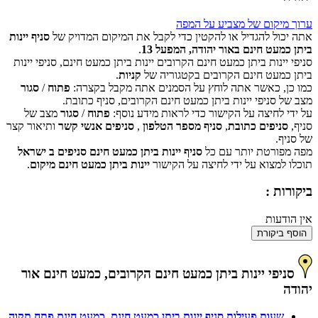
ערוך מיקום של מצביע על המפה
אתה יכול להגדיל או להקטין כדי לקבל את המיקום המדויק של
סניף יינות
ביתן כמעט חינם באור יהודה, המפעל 13
.
סניפי יינות ביתן כמעט חינם הקרובים יינות ביתן כמעט חינם, סניפי יינות
‏דף זה לא יכול לטעון את מפות Google כראוי.
ביתן כמעט חינם הקרובים בקטגוריה של
קניות
.
כמו כן, כאשר אתה לוחץ על הסמנים אתה מקבל בקצרה:
פתוח
/
סגור
אישור
האם האתר הזה בבעלותך?
מצב של סניפי יינות ביתן כמעט חינם הקרובים, סניף כתובת.
על ידי לחיצה על הקישור כדי לראות מידע נוסף:
פתוח
/
סגור
מצב של
סניף,
סניפים כתובת
,
סניף מספר הטלפון
,
סניפים אנשי קשר
ותיאור קצר
של סניף.
מפה מפורטת יותר עם כל
סניף יינות ביתן כמעט חינם סניפים ב ישראל
תוכלו למצוא על ידי לחיצה על הקישור
יינות ביתן כמעט חינם מיקום
.
ביקורות :
אין הודעות
הוסף ביקורת
סניפי יינות ביתן כמעט חינם הקרובים, כמעט חינם אור
יהודה
שעות פעילות סניף יינות ביתן כמעט חינם, כמעט חינם פתח תקוה